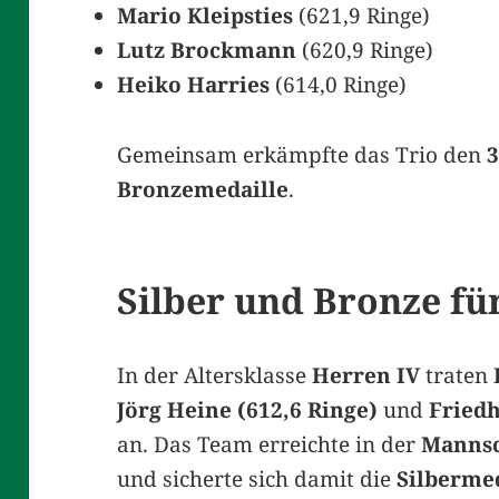
Mario Kleipsties
(621,9 Ringe)
Lutz Brockmann
(620,9 Ringe)
Heiko Harries
(614,0 Ringe)
Gemeinsam erkämpfte das Trio den
3
Bronzemedaille
.
Silber und Bronze fü
In der Altersklasse
Herren IV
traten
Jörg Heine (612,6 Ringe)
und
Fried
an. Das Team erreichte in der
Mannsc
und sicherte sich damit die
Silberme