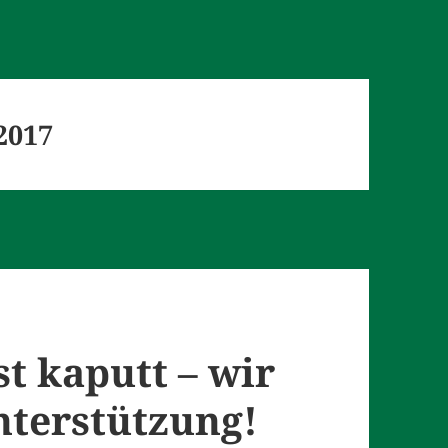
2017
t kaputt – wir
nterstützung!