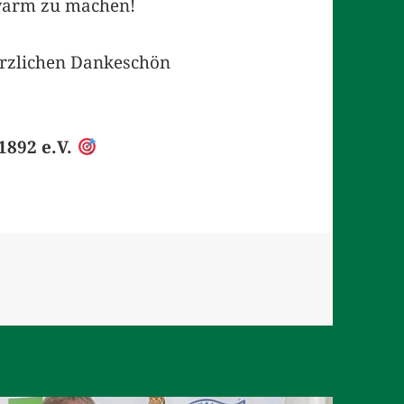
 warm zu machen!
erzlichen Dankeschön
1892 e.V.