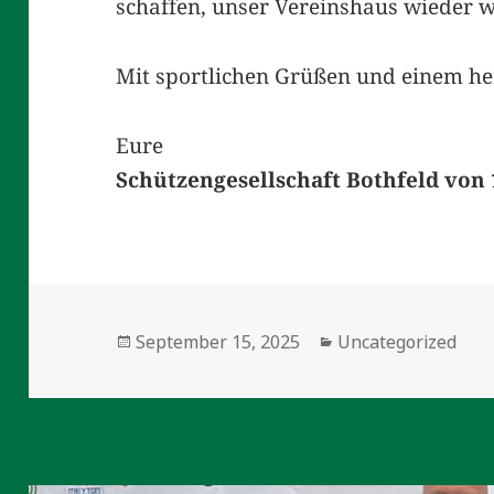
schaffen, unser Vereinshaus wieder
Mit sportlichen Grüßen und einem h
Eure
Schützengesellschaft Bothfeld von 
Veröffentlicht
Kategorien
September 15, 2025
Uncategorized
am