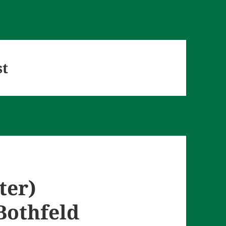
st
ter)
Bothfeld