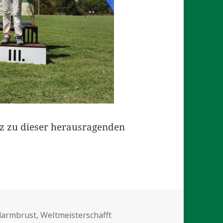
tz zu dieser herausragenden
lagwörter
darmbrust
,
Weltmeisterschafft