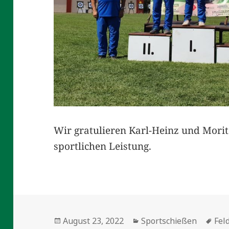
Wir gratulieren Karl-Heinz und Mori
sportlichen Leistung.
Veröffentlicht
Kategorien
Sch
August 23, 2022
Sportschießen
Fel