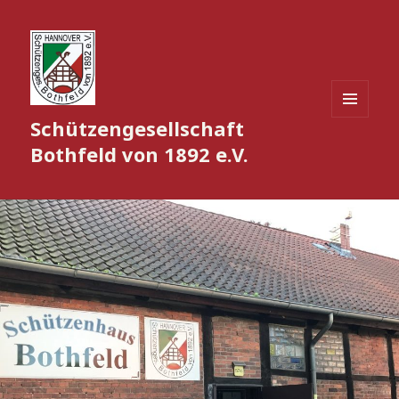
Schützengesellschaft
MENÜ
UND
Bothfeld von 1892 e.V.
WIDGETS