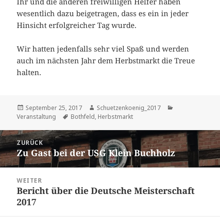
Ihr und die anderen freiwilligen Helfer haben
wesentlich dazu beigetragen, dass es ein in jeder
Hinsicht erfolgreicher Tag wurde.
Wir hatten jedenfalls sehr viel Spaß und werden
auch im nächsten Jahr dem Herbstmarkt die Treue
halten.
Veröffentlicht
Autor
Kategorien
September 25, 2017
Schuetzenkoenig_2017
am
Schlagwörter
Veranstaltung
Bothfeld
,
Herbstmarkt
Beitragsnavigation
ZURÜCK
Zu Gast bei der USG Klein Buchholz
Vorheriger
Beitrag:
WEITER
Bericht über die Deutsche Meisterschaft
Nächster
2017
Beitrag: