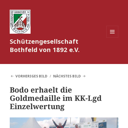
Schützengesellschaft
MENÜ
UND
Bothfeld von 1892 e.V.
WIDGETS
VORHERIGES BILD
NÄCHSTES BILD
Bodo erhaelt die
Goldmedaille im KK-Lgd
Einzelwertung