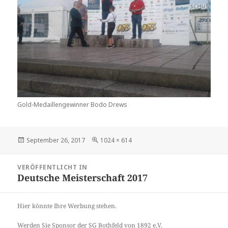
Gold-Medaillengewinner Bodo Drews
Veröffentlicht
Volle
September 26, 2017
1024 × 614
am
Größe
Beitragsnavigation
VERÖFFENTLICHT IN
Deutsche Meisterschaft 2017
Hier könnte Ihre Werbung stehen.
Werden Sie Sponsor der SG Bothfeld von 1892 e.V.