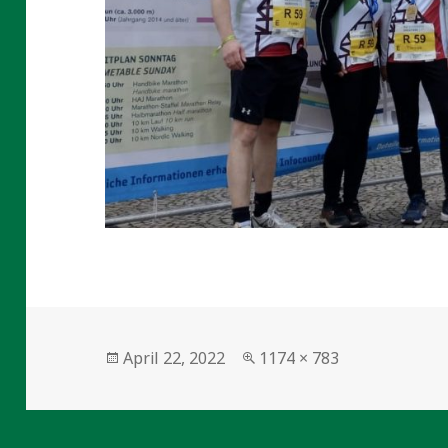
Veröffentlicht
Volle
April 22, 2022
1174 × 783
am
Größe