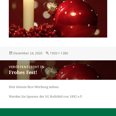
Veröffentlicht
Volle
Dezember 24, 2020
1920 × 1280
am
Größe
Beitragsnavigation
VERÖFFENTLICHT IN
Frohes Fest!
Hier könnte Ihre Werbung stehen.
Werden Sie Sponsor der SG Bothfeld von 1892 e.V.