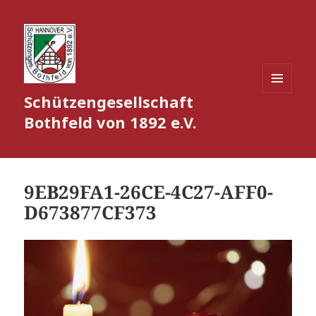
Schützengesellschaft
MENÜ
UND
Bothfeld von 1892 e.V.
WIDGETS
9EB29FA1-26CE-4C27-AFF0-
D673877CF373